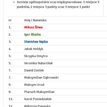
turnieje ogólnopolskie oraz międzynarodowe: 1 miejsce 5
punktów, 2 miejsce 3 punkty oraz 3 miejsce 1 punkt
nr
Imię i Nazwisko
1.
Miłosz Śliwa
2.
Igor Blacha
3.
Stanisław Nędza
4.
Jakub Hołdyk
5.
Skrypka Dmytro
5.
Veronika Hubarchuk
7.
Dawid Zontek
7.
Maksymilian Dąbrowski
9.
Maksym Ursul
9.
Placuch Maksymilian
11.
Karol Poniedziałek
12.
Wiktoria Piasecka