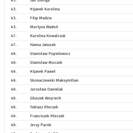
43.
Jan Szeliga
43.
Kijanek Karolina
43.
Filip Madzia
43.
Martyna Wadoń
47.
Karolina Kowalczuk
47.
Hanna Janusek
49.
Stanisław Popielewicz
49.
Stanisław Moczek
49.
Kijanek Paweł
49.
Skonaczewski Maksymilian
49.
Jarosław Danieluk
49.
Głuszek Wojciech
49.
Tobiasz Kłeczek
49.
Franciszek Kłeczek
49.
Jerzy Pacek