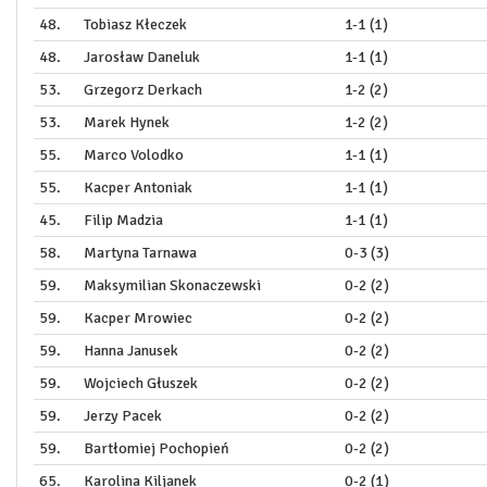
48.
Tobiasz Kłeczek
1-1 (1)
48.
Jarosław Daneluk
1-1 (1)
53.
Grzegorz Derkach
1-2 (2)
53.
Marek Hynek
1-2 (2)
55.
Marco Volodko
1-1 (1)
55.
Kacper Antoniak
1-1 (1)
45.
Filip Madzia
1-1 (1)
58.
Martyna Tarnawa
0-3 (3)
59.
Maksymilian Skonaczewski
0-2 (2)
59.
Kacper Mrowiec
0-2 (2)
59.
Hanna Janusek
0-2 (2)
59.
Wojciech Głuszek
0-2 (2)
59.
Jerzy Pacek
0-2 (2)
59.
Bartłomiej Pochopień
0-2 (2)
65.
Karolina Kiljanek
0-2 (1)