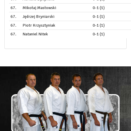
67.
Mikołaj Masłowski
0-1 (1)
67.
Jędrzej Bryniarski
0-1 (1)
67.
Piotr Krzysztyniak
0-1 (1)
67.
Nataniel Nitek
0-1 (1)