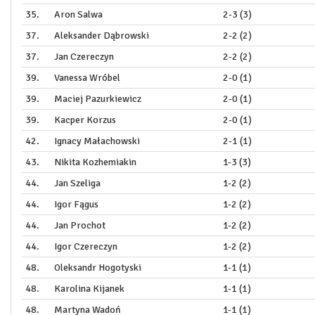
35.
Aron Salwa
2-3 (3)
37.
Aleksander Dąbrowski
2-2 (2)
37.
Jan Czereczyn
2-2 (2)
39.
Vanessa Wróbel
2-0 (1)
39.
Maciej Pazurkiewicz
2-0 (1)
39.
Kacper Korzus
2-0 (1)
42.
Ignacy Małachowski
2-1 (1)
43.
Nikita Kozhemiakin
1-3 (3)
44.
Jan Szeliga
1-2 (2)
44.
Igor Fągus
1-2 (2)
44.
Jan Prochot
1-2 (2)
44.
Igor Czereczyn
1-2 (2)
48.
Oleksandr Hogotyski
1-1 (1)
48.
Karolina Kijanek
1-1 (1)
48.
Martyna Wadoń
1-1 (1)