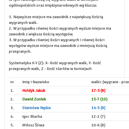
ogólnopolskich oraz międzynarodowych wg klucza:
1. Najwyższe miejsce ma zawodnik z największą ilością
wygranych walk.
2. W przypadku równej ilości wygranych wyższe miejsce ma
zawodnik z większa ilością występów.
3. W przypadku równiej ilości wygranych i równej ilości
występów wyższe miejsce ma zawodnik z mniejszą ilością
przegranych.
Systematyka X-Y (Z): X- ilość wygranych walk, Y- ilość
przegranych walk, Z - ilość startów w turniejach
nr
Imię i Nazwisko
walki: (wygrane - prze
1.
Hołdyk Jakub
17-3 (8)
2.
Dawid Zontek
15-7 (10)
3.
Stanisław Nędza
14-5 (8)
4.
Igor Blacha
12-2 (7)
5.
Miłosz Śliwa
10-6 (8)