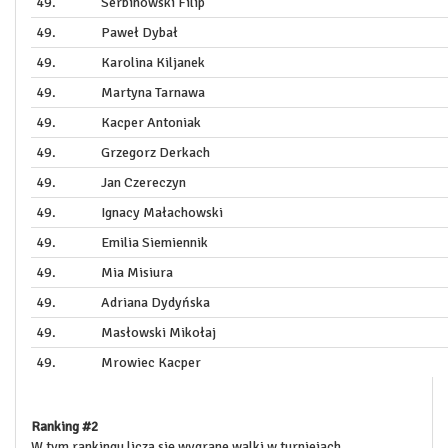
49.
Serbinowski Filip
49.
Paweł Dybał
49.
Karolina Kiljanek
49.
Martyna Tarnawa
49.
Kacper Antoniak
49.
Grzegorz Derkach
49.
Jan Czereczyn
49.
Ignacy Małachowski
49.
Emilia Siemiennik
49.
Mia Misiura
49.
Adriana Dydyńska
49.
Masłowski Mikołaj
49.
Mrowiec Kacper
Ranking #2
W tym rankingu liczą się wygrane walki w turniejach