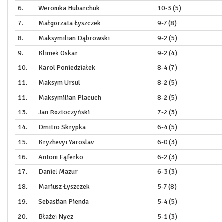
6.
Weronika Hubarchuk
10-3 (5)
7.
Małgorzata Łyszczek
9-7 (8)
8.
Maksymilian Dąbrowski
9-2 (5)
9.
Klimek Oskar
9-2 (4)
10.
Karol Poniedziałek
8-4 (7)
11.
Maksym Ursul
8-2 (5)
11.
Maksymilian Placuch
8-2 (5)
13.
Jan Roztoczyński
7-2 (3)
14.
Dmitro Skrypka
6-4 (5)
15.
Kryzhevyi Yaroslav
6-0 (3)
16.
Antoni Fąferko
6-2 (3)
17.
Daniel Mazur
6-3 (3)
18.
Mariusz Łyszczek
5-7 (8)
19.
Sebastian Pienda
5-4 (5)
20.
Błażej Nycz
5-1 (3)