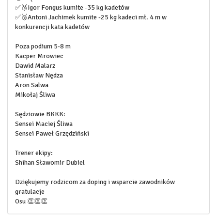
✅🥉Igor Fongus kumite -35 kg kadetów
✅🥉Antoni Jachimek kumite -25 kg kadeci mł. 4 m w
konkurencji kata kadetów
Poza podium 5-8 m
Kacper Mrowiec
Dawid Malarz
Stanisław Nędza
Aron Salwa
Mikołaj Śliwa
Sędziowie BKKK:
Sensei Maciej Śliwa
Sensei Paweł Grzędziński
Trener ekipy:
Shihan Sławomir Dubiel
Dziękujemy rodzicom za doping i wsparcie zawodników
gratulacje
Osu 👏👏👏