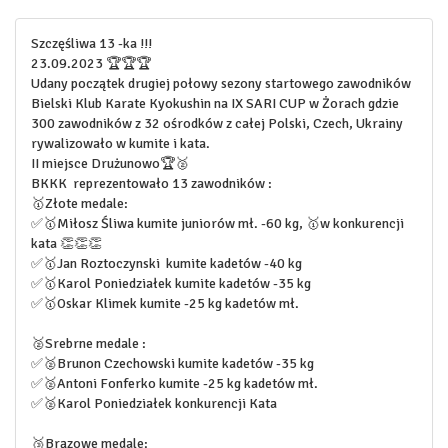
Szczęśliwa 13 -ka !!!
23.09.2023 🏆🏆🏆
Udany początek drugiej połowy sezony startowego zawodników
Bielski Klub Karate Kyokushin na IX SARI CUP w Żorach gdzie
300 zawodników z 32 ośrodków z całej Polski, Czech, Ukrainy
rywalizowało w kumite i kata.
II miejsce Drużunowo🏆🥈
BKKK reprezentowało 13 zawodników :
🥇Złote medale:
✅🥇Miłosz Śliwa kumite juniorów mł. -60 kg, 🥇w konkurencji
kata 👏👏👏
✅🥇Jan Roztoczynski kumite kadetów -40 kg
✅🥇Karol Poniedziałek kumite kadetów -35 kg
✅🥇Oskar Klimek kumite -25 kg kadetów mł.
🥈Srebrne medale :
✅🥈Brunon Czechowski kumite kadetów -35 kg
✅🥈Antoni Fonferko kumite -25 kg kadetów mł.
✅🥈Karol Poniedziałek konkurencji Kata
🥉Brązowe medale: