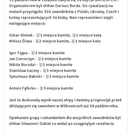
Organizatorem był shihan Dariusz Burda. Do rywalizacji na
matach przystąpiło 326 zawodników z Polski, Ukrainy, Czech i
Łotwy reprezentujących 34 kluby. Nasi reprezentanci zajęli
następujące miejsca:
Oskar Klimek -
🥇
1 miejsce kumite,
🥈
2 miejsce kata
Miłosz Śliwa -
🥈
2 miejsce kumite,
🥇
1 miejsce kata
Igor Fągus -
🥇
1 miejsce kumite
Jan Czereczyn -
🥇
1 miejsce kumite
Nikita Borodai -
🥇
1 miejsce kumite
Stanislaw Łaczny -
🥇
1 miejsce kumite
Tymoteusz Babicki -
🥇
1 miejsce kumite
Antoni Fąferko -
🥉
3 miejsce kumite
Jest to doskonały wynik naszej ekipy i świetny prognostyk przed
zbliżającymi się zawodami w Wilkowicach już 18 października.
Opiekunem grupy i sekundantem dla wszystkich zawodników był
shihan Sławomir Dubiel co widać po osiągniętym rezultacie.