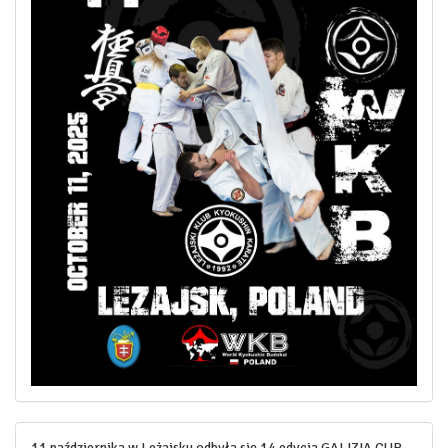
11 października w Leżajsku odbyła się 14 edycja GALIZIA CUP.