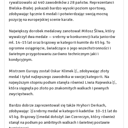
rywalizowało aż 440 zawodników z 28 państw. Reprezentanci
Bielska-Białej pokazali bardzo wysoki poziom sportowy,
zdobywając łącznie 6 medali i potwierdzając swoją mocną
pozycję na europejskiej scenie karate.
Największy dorobek medalowy zanotował Miłosz Śliwa, który
wywalczył dwa medale — srebrny w konkurencji kata juniorów
mł. 14–15 lat oraz brązowy w kategorii kumite do 65 kg. To
ogromne osiągnięcie, świadczące o jego wszechstronności i
świetnym przygotowaniu zarówno technicznym jaki i
kondycyjnym.
Mistrzem Europy został Oskar Klimek🥇, zdobywając złoty
medal i tytuł najlepszego zawodnika w swojej kategorii. Na
najwyższym stopniu podium stanęła również Liwia Rajewska🥇,
która sięgnęła po złoto po znakomitych walkach i pewnych
zwycięstwach.
Bardzo dobrze zaprezentował się także Hryhori Derkach,
zdobywając 🥈srebrny medal w kategorii kadetów 10–11 lat do
45 kg. Brązowy🥉medal dołożył Jan Czereczyn, który również
stanął na podium po ambitnych walkach i świetnej postawie