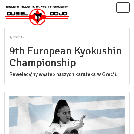
Toggl
naviga
5/22/2026
9th European Kyokushin
Championship
Rewelacyjny występ naszych karateka w Grecji!