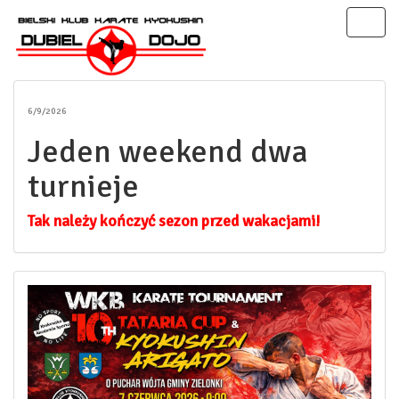
Toggl
naviga
6/9/2026
Jeden weekend dwa
turnieje
Tak należy kończyć sezon przed wakacjami!