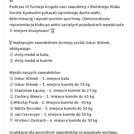
🥋
Podczas III Turnieju Arigato nasi zawodnicy z Bielskiego Klubu
Karate Kyokushin pokazali ogromnego ducha walki,
determinację i wysoki poziom sportowy. Ośmioosobowa
reprezentacja klubu po wielu zaciętych pojedynkach wywalczyła
3. miejsce drużynowo! 🏆
🎖️ Najlepszym zawodnikiem turnieju został Oskar Klimek,
zdobywając:
🥇 złoty medal w kata,
🥇 złoty medal w kumite.
Wyniki naszych zawodników:
🥇 Oskar Klimek – 1. miejsce kata
🥇 Oskar Klimek – 1. miejsce kumite do 35 kg
🥇 Stanisław Łączny – 1. miejsce kumite do 25 kg
🥇 Zachary Wawro – 1. miejsce kumite do 45 kg
🥇Mikołaj Pisuk - 1. Miejsce kumite do -30 kg
🥉 Nikita Borodai – 3. miejsce kumite do 30 kg
🥉 Jan Czereczyn – 3. miejsce kumite do 50 kg
🏅 Hrichori Derkach – 4. miejsce kumite do 50 kg
Gratulacje dla wszystkich zawodników za wspaniałe występy,