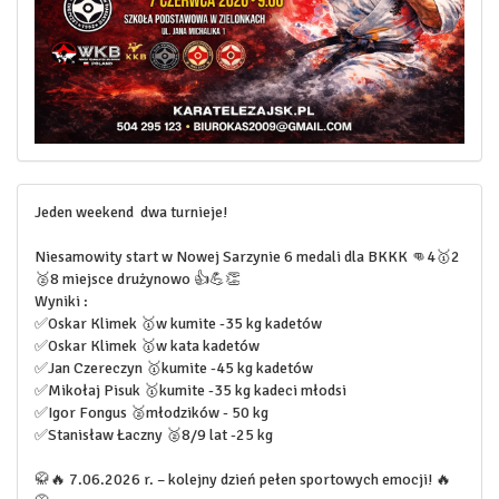
Jeden weekend dwa turnieje!
Niesamowity start w Nowej Sarzynie 6 medali dla BKKK 👊4🥇2
🥈8 miejsce drużynowo 👍💪👏
Wyniki :
✅Oskar Klimek 🥇w kumite -35 kg kadetów
✅Oskar Klimek 🥇w kata kadetów
✅Jan Czereczyn 🥇kumite -45 kg kadetów
✅Mikołaj Pisuk 🥇kumite -35 kg kadeci młodsi
✅Igor Fongus 🥈młodzików - 50 kg
✅Stanisław Łaczny 🥈8/9 lat -25 kg
🥋🔥 7.06.2026 r. – kolejny dzień pełen sportowych emocji! 🔥