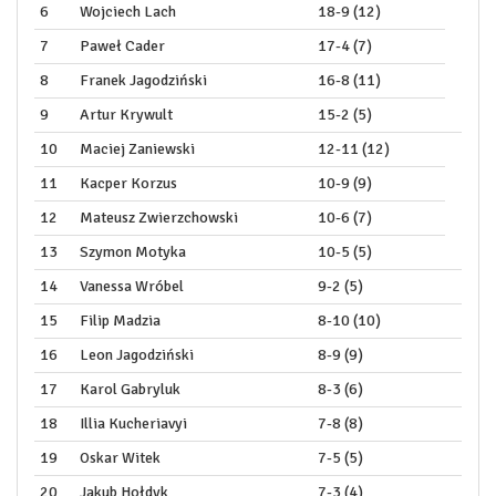
6
Wojciech Lach
18-9 (12)
7
Paweł Cader
17-4 (7)
8
Franek Jagodziński
16-8 (11)
9
Artur Krywult
15-2 (5)
10
Maciej Zaniewski
12-11 (12)
11
Kacper Korzus
10-9 (9)
12
Mateusz Zwierzchowski
10-6 (7)
13
Szymon Motyka
10-5 (5)
14
Vanessa Wróbel
9-2 (5)
15
Filip Madzia
8-10 (10)
16
Leon Jagodziński
8-9 (9)
17
Karol Gabryluk
8-3 (6)
18
Illia Kucheriavyi
7-8 (8)
19
Oskar Witek
7-5 (5)
20
Jakub Hołdyk
7-3 (4)