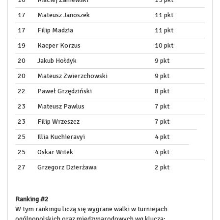
17
Mateusz Janoszek
11 pkt
17
Filip Madzia
11 pkt
19
Kacper Korzus
10 pkt
20
Jakub Hołdyk
9 pkt
20
Mateusz Zwierzchowski
9 pkt
22
Paweł Grzędziński
8 pkt
23
Mateusz Pawlus
7 pkt
23
Filip Wrzeszcz
7 pkt
25
Illia Kuchieravyi
4 pkt
25
Oskar Witek
4 pkt
27
Grzegorz Dzierżawa
2 pkt
Ranking #2
W tym rankingu liczą się wygrane walki w turniejach
ogólnopolskich oraz międzynarodowych wg klucza: