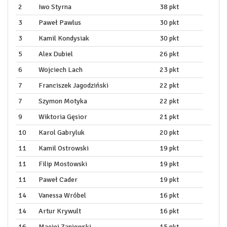
2
Iwo Styrna
38 pkt
3
Paweł Pawlus
30 pkt
3
Kamil Kondysiak
30 pkt
5
Alex Dubiel
26 pkt
6
Wojciech Lach
23 pkt
7
Franciszek Jagodziński
22 pkt
7
Szymon Motyka
22 pkt
9
Wiktoria Gęsior
21 pkt
10
Karol Gabryluk
20 pkt
11
Kamil Ostrowski
19 pkt
11
Filip Mostowski
19 pkt
11
Paweł Cader
19 pkt
14
Vanessa Wróbel
16 pkt
14
Artur Krywult
16 pkt
16
Maciej Zaniewski
15 pkt