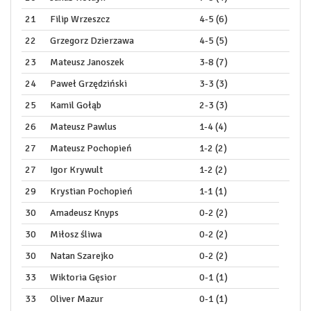
21
Filip Wrzeszcz
4-5 (6)
22
Grzegorz Dzierzawa
4-5 (5)
23
Mateusz Janoszek
3-8 (7)
24
Paweł Grzędziński
3-3 (3)
25
Kamil Gołąb
2-3 (3)
26
Mateusz Pawlus
1-4 (4)
27
Mateusz Pochopień
1-2 (2)
27
Igor Krywult
1-2 (2)
29
Krystian Pochopień
1-1 (1)
30
Amadeusz Knyps
0-2 (2)
30
Miłosz śliwa
0-2 (2)
30
Natan Szarejko
0-2 (2)
33
Wiktoria Gęsior
0-1 (1)
33
Oliver Mazur
0-1 (1)