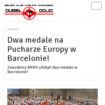
Toggl
naviga
4/10/2017
Dwa medale na
Pucharze Europy w
Barcelonie!
Zawodnicy BKKK zdobyli dwa medale w
Barcelonie!