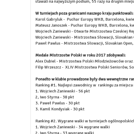
stawali na najwyższym podium, 55 razy na drugim miejs
W turniejach poza granicami naszego kraju punktowali:
Karol Gabryluk - Puchar Europy WKB, Barcelona, kwie
Mateusz Janoszek - Puchar Europy WKB, Barcelona, kw
Wojciech Zaniewski - Otwarte Mistrzostwa Czeskiej Rep
Wojciech Zaniewski - Mistrzostwa Słowacji, Slovakian 
Paweł Pawlus - Mistrzostwa Słowacji, Slovakian Open,
Medale Mistrzostw Polski w roku 2017 zdobywali:
Alex Dubiel -
Mistrzostwa Polski Młodzieżowców oraz J
Filip Wrzeszcz -
XLIV Mistrzostwa Polski Seniorów, So
Ponadto w klubie prowadzone były dwa wewnętrzne ran
Ranking #1. Najlepsi zawodnicy w rankingu za miejs
1. Wojciech Zaniewski - 56 pkt
2, Iwo Styrna - 38 pkt
3. Paweł Pawlus - 30 pkt
3. Kamil Kondysiak - 30 pkt
Ranking #2. Wygrane walki w turniejach ogólnopolski
1. Wojciech Zaniewski - 34 wygrane walki
2, Iwo Styrna - 33 wygrane walki