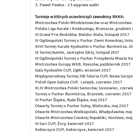
3. Paweł Pawlus - 23 wygrane walki
Turnieje w których uczestniczyli zawodnicy BKKK:
Mistrzostwa Polski Młodzieżowców oraz Mistrzostwa P
Polska Liga Karate i Kickboxingu, Brzeszcze, grudzień
III Grand Prix Beskidów, Bielsko-Biała, listopad 2017
IV Ogólnopolski Turniej o Puchar Ziemi Koneckiej, list
XVIII Turniej Karate Kyokushin o Puchar Burmistrza, J
IX Turniej Kumite, Jastrzębie Zdrój, listopad 2017
III Ogólnopolski Turniej o Puchar Prezydenta Miasta K
Mistrzostwa Europy WKB, Rzeszów, październik 2017
Gala Kyokushin CUP, Ząbki, wrzesień 2017
Międzynarodowy Turniej 5th Tataria CUP, Nowa Sarzyn
Polish Open Galizia CUP, Leżajsk, czerwiec 2017
XLIV Mistrzostwa Polski Seniorów, Sosnowiec, czerwi
Turniej o Puchar Burmistrza, Brzostek, czerwiec 2017
III Puchar Śląska, Ruda Śląska, maj 2017
Otwarty Turniej o Puchar Solny, Wieliczka, maj 2017
Otwarte Mistrzostwa Wielkopolski, Władysławów, maj
Otwarte Mistrzostwa Czeskiej Republiki, Hostinne, ma
III Sari CUP, Żory, kwiecień 2017
Kobierzyce CUP, Kobierzyce, kwiecień 2017