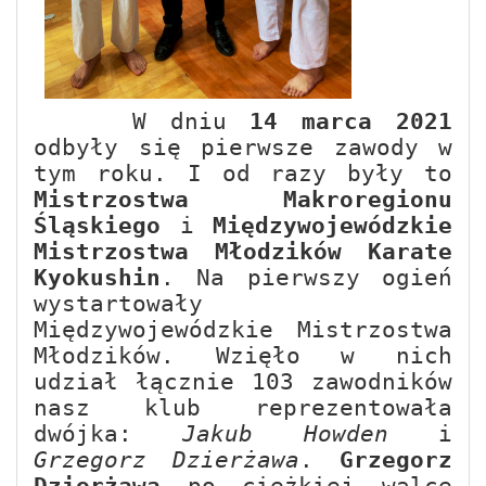
W dniu
14 marca 2021
odbyły się pierwsze zawody w
tym roku. I od razy były to
Mistrzostwa Makroregionu
Śląskiego
i
Międzywojewódzkie
Mistrzostwa Młodzików Karate
Kyokushin
. Na pierwszy ogień
wystartowały
Międzywojewódzkie Mistrzostwa
Młodzików. Wzięło w nich
udział łącznie 103 zawodników
nasz klub reprezentowała
dwójka:
Jakub Howden
i
Grzegorz Dzierżawa
.
Grzegorz
Dzierżawa
po ciężkiej walce