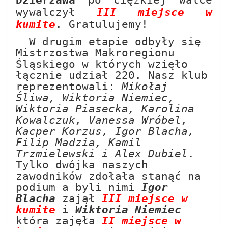
wywalczył
III miejsce w
kumite
. Gratulujemy!
W drugim etapie odbyły się
Mistrzostwa Makroregionu
Śląskiego w których wzięło
łącznie udział 220. Nasz klub
reprezentowali:
Mikołaj
Śliwa, Wiktoria Niemiec,
Wiktoria Piasecka, Karolina
Kowalczuk, Vanessa Wróbel,
Kacper Korzus, Igor Blacha,
Filip Madzia, Kamil
Trzmielewski i Alex Dubiel
.
Tylko dwójka naszych
zawodników zdołała stanąć na
podium a byli nimi
Igor
Blacha
zajął
III miejsce w
kumite
i
Wiktoria Niemiec
która zajęła
II miejsce w