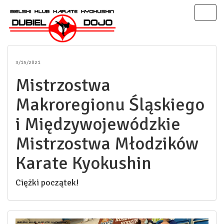
Toggl
naviga
3/15/2021
Mistrzostwa
Makroregionu Śląskiego
i Międzywojewódzkie
Mistrzostwa Młodzików
Karate Kyokushin
Ciężki początek!