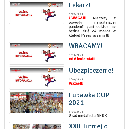
Lekarz!
3/23/2021
UWAGA!!!
Niestety z
powodu narastającej
pandemii pani doktor nie
będzie dziś 24 marca w
klubie! Przepraszamy!!!
WRACAMY!
3/31/2021
od 6 kwietnia!!!
Ubezpieczenie!
4/24/2021
Ważne!!!
Lubawka CUP
2021
5/10/2021
Grad medali dla BKKK
XXII Turniej o