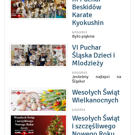
Beskidów
Karate
Kyokushin
6/15/2021
Było pięknie
VI Puchar
Śląska Dzieci i
Mlodzieży
5/31/2021
Jesteśmy najlepsi na
Śląsku!
Wesołych Świąt
Wielkanocnych
4/1/2021
Wesołych Świąt
i szczęśliwego
Nowego Roku