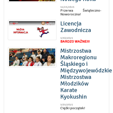
12/21/2021
Przerwa Świąteczno-
Noworoczna!
Licencja
Zawodnicza
3/10/2021
BARDZO WAŻNE!!!
Mistrzostwa
Makroregionu
Śląskiego i
Międzywojewódzkie
Mistrzostwa
Młodzików
Karate
Kyokushin
3/15/2021
Ciężki początek!