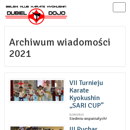
Toggl
naviga
Archiwum wiadomości
2021
VII Turnieju
Karate
Kyokushin
„SARI CUP”
6/28/2021
Siedmiu wspaniałych!
III Puchar