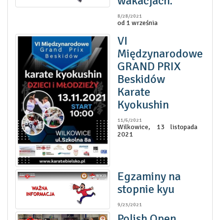
wakacjach.
8/28/2021
od 1 września
VI
Międzynarodowe
GRAND PRIX
Beskidów
Karate
Kyokushin
11/6/2021
Wilkowice, 13 listopada
2021
Egzaminy na
stopnie kyu
9/23/2021
Polish Open